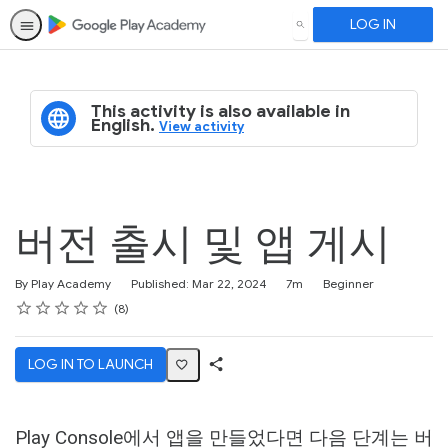
LOG IN
SEARCH
This activity is also available in
English.
View activity
버전 출시 및 앱 게시
Duration
Difficulty
By Play Academy
Published: Mar 22, 2024
7m
Beginner
Rating
1 star
2 stars
3 stars
4 stars
5 stars
Average rating: 4.8
8 reviews
8
LOG IN TO LAUNCH
Share
Activity
Play Console에서 앱을 만들었다면 다음 단계는 버