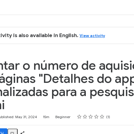
k
ivity is also available in English.
View activity
tar o número de aquis
ginas "Detalhes do ap
alizadas para a pesquis
i
Rating
1 star
2 stars
3 stars
4 stars
5 stars
ublished: May 31, 2024
15m
Beginner
1
CH