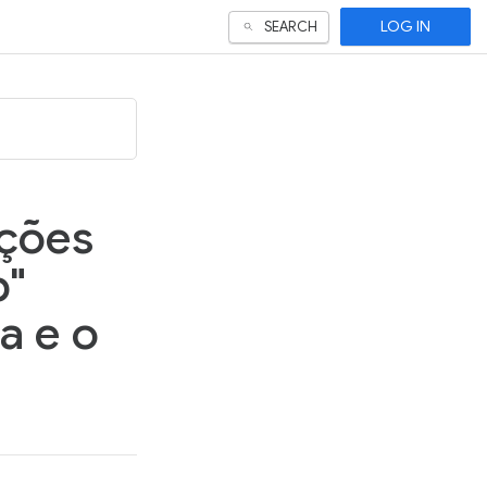
LOG IN
SEARCH
ições
p"
a e o