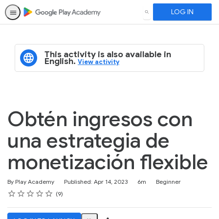
LOG IN
SEARCH
This activity is also available in
English.
View activity
Obtén ingresos con
una estrategia de
monetización flexible
Duration
Difficulty
By Play Academy
Published: Apr 14, 2023
6m
Beginner
Rating
1 star
2 stars
3 stars
4 stars
5 stars
Average rating: 4.9
9 reviews
9