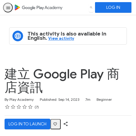
LOG IN
SEARCH
This activity is also available in
English.
View activity
建立 Google Play 商
店資訊
Duration
Difficulty
By Play Academy
Published: Sep 14, 2023
7m
Beginner
Rating
1 star
2 stars
3 stars
4 stars
5 stars
Average rating: 4.7
7 reviews
7
LOG IN TO LAUNCH
Share