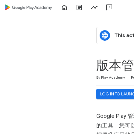
Home
About
Play
Feedbac
Play
Console
Academy
This act
版本管
Duration
Difficulty
Average rating: 4.6
5 reviews
By Play Academy
P
LOG IN TO LAUN
Google P
的工具。您可