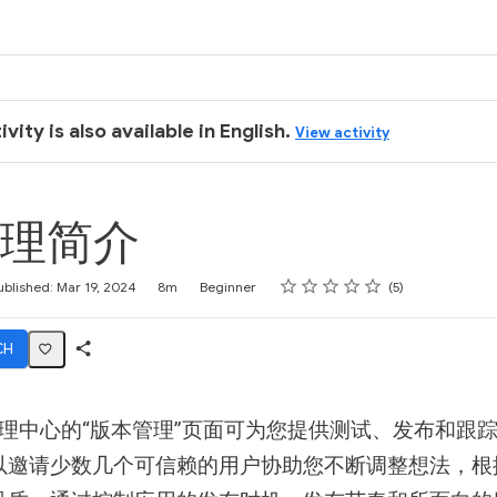
k
ivity is also available in English.
View activity
理简介
Rating
1 star
2 stars
3 stars
4 stars
5 stars
ublished: Mar 19, 2024
8m
Beginner
5
CH
Share
Activity
lay 管理中心的“版本管理”页面可为您提供测试、发布和
以邀请少数几个可信赖的用户协助您不断调整想法，根