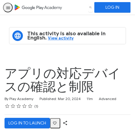
LOG IN
SEARCH
This activity is also available in
English.
View activity
アプリの対応デバイ
スの確認と制限
Duration
Difficulty
By Play Academy
Published: Mar 20, 2024
11m
Advanced
Rating
1 star
2 stars
3 stars
4 stars
5 stars
Average rating: 5.0
1 review
1
LOG IN TO LAUNCH
Share