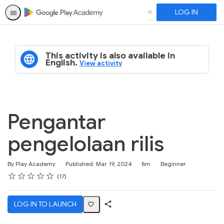
LOG IN
SEARCH
This activity is also available in
English.
View activity
Pengantar
pengelolaan rilis
Duration
Difficulty
By Play Academy
Published: Mar 19, 2024
8m
Beginner
Rating
1 star
2 stars
3 stars
4 stars
5 stars
Average rating: 4.6
17 reviews
17
LOG IN TO LAUNCH
Share