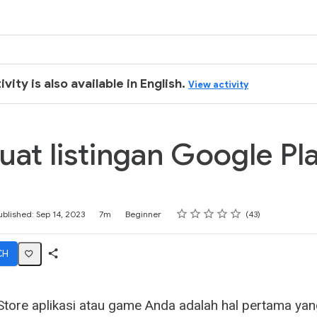
k
ivity is also available in English.
View activity
t listingan Google Pl
Rating
1 star
2 stars
3 stars
4 stars
5 stars
ublished: Sep 14, 2023
7m
Beginner
43
CH
Share
Activity
Store aplikasi atau game Anda adalah hal pertama yang