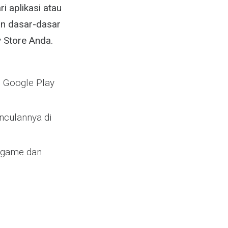
i aplikasi atau
an dasar-dasar
y Store Anda.
n Google Play
nculannya di
u game dan