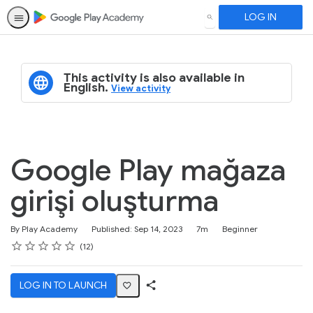
LOG IN
SEARCH
This activity is also available in
English.
View activity
Google Play mağaza
girişi oluşturma
Duration
Difficulty
By Play Academy
Published: Sep 14, 2023
7m
Beginner
Rating
1 star
2 stars
3 stars
4 stars
5 stars
Average rating: 5.0
12 reviews
12
LOG IN TO LAUNCH
Share