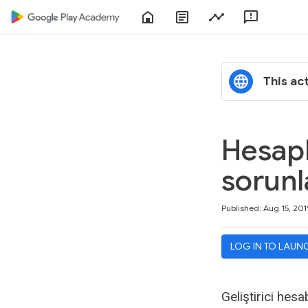
Home
About
Play
Feedbac
Play
Console
Academy
This act
Hesapla
sorunl
Duration
Difficulty
Average rating: 5.0
1 review
Published: Aug 15, 201
LOG IN TO LAUN
Geliştirici hes