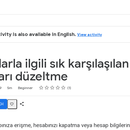
k
ivity is also available in English.
View activity
rla ilgili sık karşılaşılan
arı düzeltme
Rating
1 star
2 stars
3 stars
4 stars
5 stars
9
5m
Beginner
1
CH
Share
Activity
abınıza erişme, hesabınızı kapatma veya hesap bilgilerin