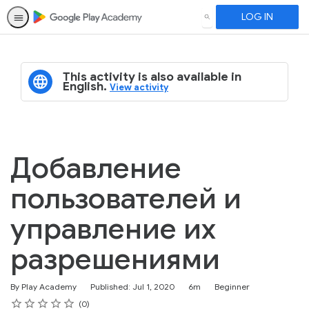
LOG IN
SEARCH
This activity is also available in
English.
View activity
Добавление
пользователей и
управление их
разрешениями
Duration
Difficulty
By Play Academy
Published: Jul 1, 2020
6m
Beginner
Rating
1 star
2 stars
3 stars
4 stars
5 stars
Average rating: 0
No reviews
0