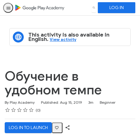
LOG IN
SEARCH
This activity is also available in
English.
View activity
Обучение в
удобном темпе
Duration
Difficulty
By Play Academy
Published: Aug 15, 2019
3m
Beginner
Rating
1 star
2 stars
3 stars
4 stars
5 stars
Average rating: 0
No reviews
0
LOG IN TO LAUNCH
Share