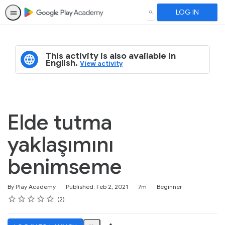
LOG IN
SEARCH
This activity is also available in
English.
View activity
Elde tutma
yaklaşımını
benimseme
Duration
Difficulty
By Play Academy
Published: Feb 2, 2021
7m
Beginner
Rating
1 star
2 stars
3 stars
4 stars
5 stars
Average rating: 5.0
2 reviews
2