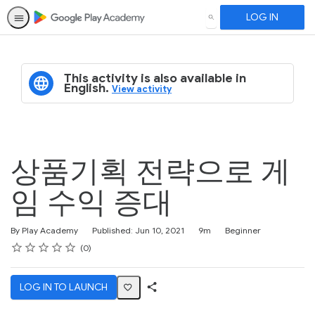
LOG IN
SEARCH
This activity is also available in
English.
View activity
상품기획 전략으로 게
임 수익 증대
Duration
Difficulty
By Play Academy
Published: Jun 10, 2021
9m
Beginner
Rating
1 star
2 stars
3 stars
4 stars
5 stars
Average rating: 0
No reviews
0
LOG IN TO LAUNCH
Share