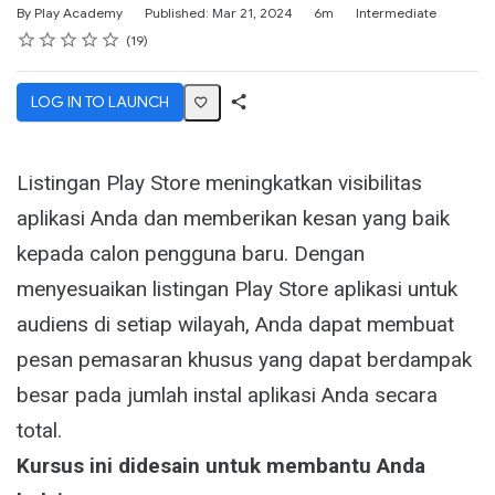
Duration
Difficulty
By Play Academy
Published: Mar 21, 2024
6m
Intermediate
Rating
1 star
2 stars
3 stars
4 stars
5 stars
Average rating: 4.8
19 reviews
19
LOG IN TO LAUNCH
Share
Activity
Listingan Play Store meningkatkan visibilitas
aplikasi Anda dan memberikan kesan yang baik
kepada calon pengguna baru. Dengan
menyesuaikan listingan Play Store aplikasi untuk
audiens di setiap wilayah, Anda dapat membuat
pesan pemasaran khusus yang dapat berdampak
besar pada jumlah instal aplikasi Anda secara
total.
Kursus ini didesain untuk membantu Anda