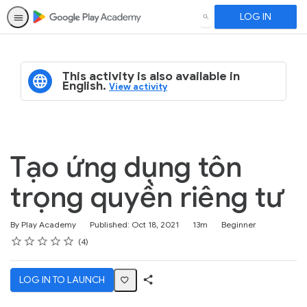
LOG IN
SEARCH
This activity is also available in
English.
View activity
Tạo ứng dụng tôn
trọng quyền riêng tư
Duration
Difficulty
By Play Academy
Published: Oct 18, 2021
13m
Beginner
Rating
1 star
2 stars
3 stars
4 stars
5 stars
Average rating: 5.0
4 reviews
4
LOG IN TO LAUNCH
Share