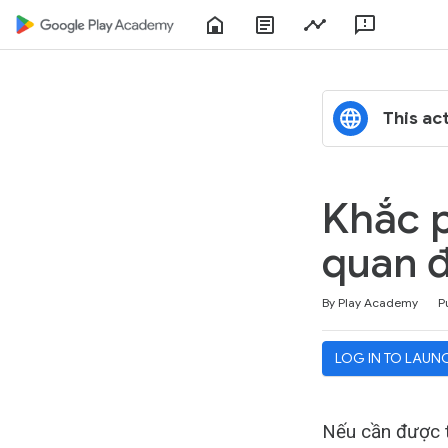
Home
About
Play
Feedbac
Play
Console
Academy
This act
Khắc p
quan đ
Duration
Difficulty
Average rating: 4.7
3 reviews
By Play Academy
P
LOG IN TO LAUN
Nếu cần được t