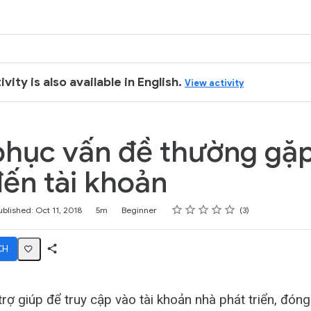
k
ivity is also available in English.
View activity
hục vấn đề thường gặp
ến tài khoản
Rating
1 star
2 stars
3 stars
4 stars
5 stars
ublished: Oct 11, 2018
5m
Beginner
3
CH
Share
Activity
rợ giúp để truy cập vào tài khoản nhà phát triển, đóng