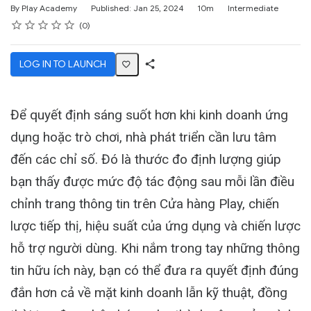
Duration
Difficulty
By Play Academy
Published: Jan 25, 2024
10m
Intermediate
Rating
1 star
2 stars
3 stars
4 stars
5 stars
Average rating: 4.2
No reviews
0
LOG IN TO LAUNCH
Share
Activity
Để quyết định sáng suốt hơn khi kinh doanh ứng
dụng hoặc trò chơi, nhà phát triển cần lưu tâm
đến các chỉ số. Đó là thước đo định lượng giúp
bạn thấy được mức độ tác động sau mỗi lần điều
chỉnh trang thông tin trên Cửa hàng Play, chiến
lược tiếp thị, hiệu suất của ứng dụng và chiến lược
hỗ trợ người dùng. Khi nắm trong tay những thông
tin hữu ích này, bạn có thể đưa ra quyết định đúng
đắn hơn cả về mặt kinh doanh lẫn kỹ thuật, đồng