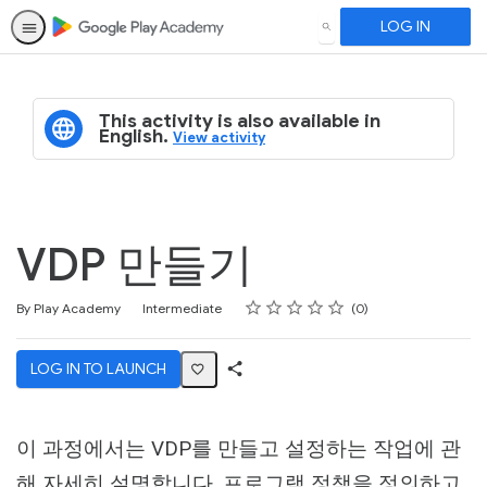
LOG IN
SEARCH
This activity is also available in
English.
View activity
VDP 만들기
Rating
1 star
2 stars
3 stars
4 stars
5 stars
Difficulty
Average rating: 5.0
No reviews
By Play Academy
Intermediate
0
LOG IN TO LAUNCH
Share
Activity
이 과정에서는 VDP를 만들고 설정하는 작업에 관
해 자세히 설명합니다. 프로그램 정책을 정의하고