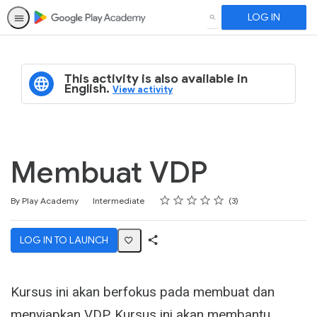
LOG IN
SEARCH
This activity is also available in
English.
View activity
Membuat VDP
Rating
1 star
2 stars
3 stars
4 stars
5 stars
Difficulty
Average rating: 4.7
3 reviews
By Play Academy
Intermediate
3
LOG IN TO LAUNCH
Share
Activity
Kursus ini akan berfokus pada membuat dan
menyiapkan VDP. Kursus ini akan membantu