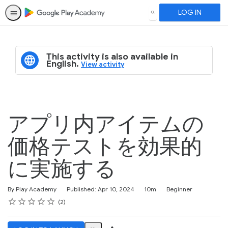
LOG IN
SEARCH
This activity is also available in
English.
View activity
アプリ内アイテムの
価格テストを効果的
に実施する
Duration
Difficulty
By Play Academy
Published: Apr 10, 2024
10m
Beginner
Rating
1 star
2 stars
3 stars
4 stars
5 stars
Average rating: 4.0
2 reviews
2