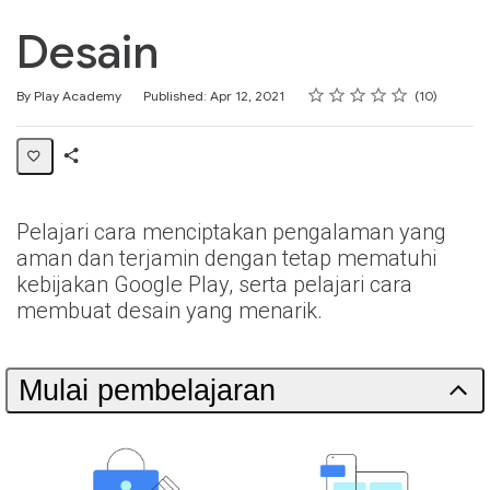
Desain
Rating
1 star
2 stars
3 stars
4 stars
5 stars
Average rating: 5.0
10 reviews
By Play Academy
Published: Apr 12, 2021
10
Share
Collection
Pelajari cara menciptakan pengalaman yang
aman dan terjamin dengan tetap mematuhi
kebijakan Google Play, serta pelajari cara
membuat desain yang menarik.
Mulai pembelajaran