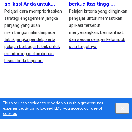
aplikasi Anda untuk
berkualitas tinggi
Pelajari cara memprioritaskan
Pelajari kriteria yang diinginkan
strategi engagement jangka
pengajar untuk memastikan
panjang yang akan
aplikasi tersebut
membangun nilai daripada
menyenangkan, bermanfaat,
taktik jangka pendek, serta
dan sesuai dengan kelompok
pelajari berbagai teknik untuk
usia targetnya.
mendorong pertumbuhan
bisnis berkelanjutan.
This site uses cookies to provide you with a greater user
experience. By using Exceed LMS, you accept our
use of
cookies
.