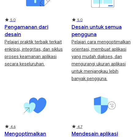
Rating
Rating
5.0
5.0
Pengamanan dari
Desain untuk semua
desain
pengguna
Pelajari praktik terbaik terkait
Pelajari cara mengoptimalkan
enkripsi, integritas, dan siklus
orientasi, membuat aplikasi
proses keamanan aplikasi
yang mudah diakses, dan
secara keseluruhan.
mengurangi ukuran aplikasi
untuk menjangkau lebih
banyak pengguna.
Rating
Rating
4.6
4.7
Mengoptimalkan
Mendesain aplikasi