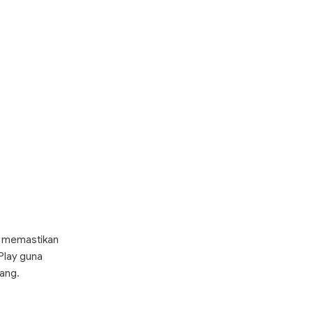
b memastikan
Play guna
ang.