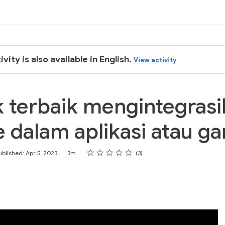
k
ivity is also available in English.
View activity
k terbaik mengintegras
 dalam aplikasi atau g
Rating
1 star
2 stars
3 stars
4 stars
5 stars
ublished: Apr 5, 2023
3m
3