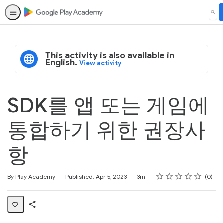
SEA
This activity is also available in
English.
View activity
SDK를 앱 또는 게임에
통합하기 위한 권장사
항
Rating
1 star
2 stars
3 stars
4 stars
5 stars
Duration
Average rating: 0
No reviews
By Play Academy
Published: Apr 5, 2023
3m
0
Share