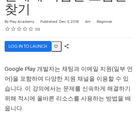
찾기
Duration
Difficulty
By Play Academy
Published: Dec 3, 2018
6m
Beginner
Rating
1 star
2 stars
3 stars
4 stars
5 stars
Average rating: 0
No reviews
0
LOG IN TO LAUNCH
Share
Activity
Google Play 개발자는 채팅과 이메일 지원(일부 언
어)을 포함하여 다양한 지원 채널을 이용할 수 있
습니다. 이 강의에서는 문제를 신속하게 해결하기
위해 적시에 올바른 리소스를 사용하는 방법을 배
웁니다.