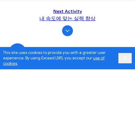
Next Activity
내 속도에 맞는 실력 향상
This site uses cookies to provide you with a greater user
experience. By using Exceed LMS, you accept our
use of
cookies
.