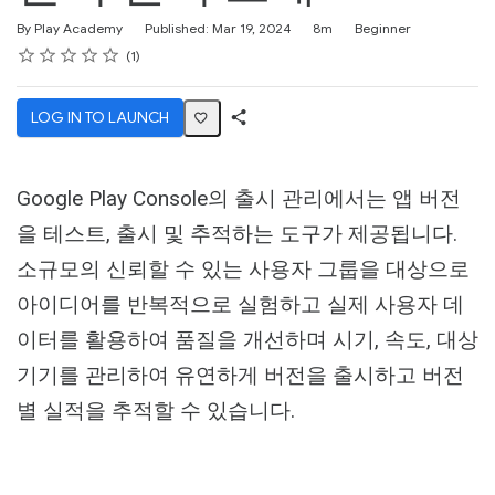
Duration
Difficulty
By Play Academy
Published: Mar 19, 2024
8m
Beginner
Rating
1 star
2 stars
3 stars
4 stars
5 stars
Average rating: 5.0
1 review
1
LOG IN TO LAUNCH
Share
Activity
Google Play Console의 출시 관리에서는 앱 버전
을 테스트, 출시 및 추적하는 도구가 제공됩니다.
소규모의 신뢰할 수 있는 사용자 그룹을 대상으로
아이디어를 반복적으로 실험하고 실제 사용자 데
이터를 활용하여 품질을 개선하며 시기, 속도, 대상
기기를 관리하여 유연하게 버전을 출시하고 버전
별 실적을 추적할 수 있습니다.