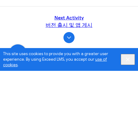
Next Activity
버전 출시 및 앱 게시
This site uses cookies to provide you with a greater user
experience. By using Exceed LMS, you accept our
use of
cookies
.