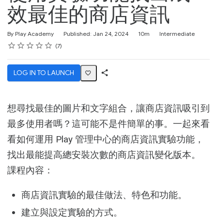
效最佳的商店資訊
Duration
Difficulty
By Play Academy
Published: Jan 24, 2024
10m
Intermediate
Rating
1 star
2 stars
3 stars
4 stars
5 stars
Average rating: 4.3
7 reviews
7
LOG IN TO LAUNCH
Share
Activity
想尋找最佳的圖片和文字組合，讓商店資訊吸引到
最多使用者嗎？這可能不是件簡單的事。一起來看
看如何運用 Play 管理中心的商店資訊實驗功能，
找出最能提高總安裝次數的商店資訊變化版本。
課程內容：
商店資訊實驗的最佳做法、特色和功能。
建立與設定實驗的方式。