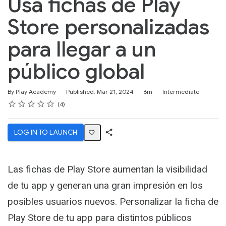
Usa fichas de Play
Store personalizadas
para llegar a un
público global
Duration
Difficulty
By Play Academy
Published: Mar 21, 2024
6m
Intermediate
Rating
1 star
2 stars
3 stars
4 stars
5 stars
Average rating: 4.8
4 reviews
4
LOG IN TO LAUNCH
Share
Activity
Las fichas de Play Store aumentan la visibilidad
de tu app y generan una gran impresión en los
posibles usuarios nuevos. Personalizar la ficha de
Play Store de tu app para distintos públicos