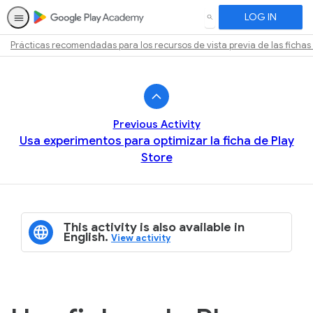
LOG IN
SEARCH
Prácticas recomendadas para los recursos de vista previa de las fichas
Path
Outline
Previous Activity
Usa experimentos para optimizar la ficha de Play
Store
This activity is also available in
English.
View activity