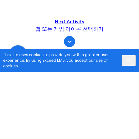
Next Activity
앱 또는 게임 아이콘 선택하기
This site uses cookies to provide you with a greater user
experience. By using Exceed LMS, you accept our
use of
cookies
.