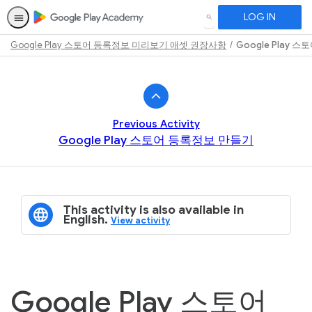
LOG IN
SEARCH
Google Play 스토어 등록정보 미리보기 애셋 권장사항
Google Play 
Path
Outline
Previous Activity
Google Play 스토어 등록정보 만들기
This activity is also available in
English.
View activity
Google Play 스토어