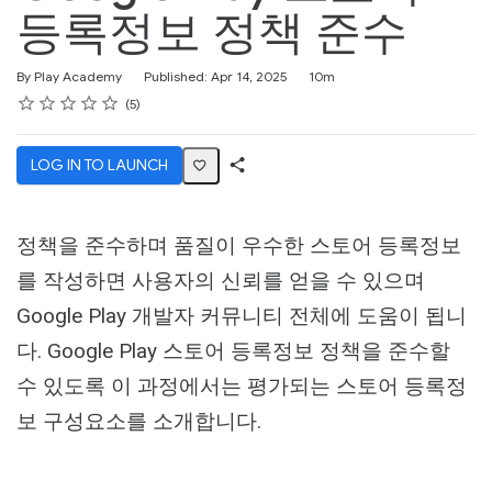
등록정보 정책 준수
Duration
By Play Academy
Published: Apr 14, 2025
10m
Rating
1 star
2 stars
3 stars
4 stars
5 stars
Average rating: 4.8
5 reviews
5
LOG IN TO LAUNCH
Share
Activity
정책을 준수하며 품질이 우수한 스토어 등록정보
를 작성하면 사용자의 신뢰를 얻을 수 있으며
Google Play 개발자 커뮤니티 전체에 도움이 됩니
다. Google Play 스토어 등록정보 정책을 준수할
수 있도록 이 과정에서는 평가되는 스토어 등록정
보 구성요소를 소개합니다.