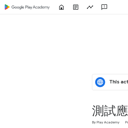
Home
About
Play
Feedbac
Play
Console
Academy
This act
測試應
Average rating: 5.0
2 reviews
By Play Academy
P