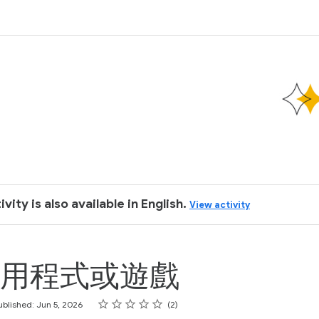
k
ivity is also available in English.
View activity
用程式或遊戲
Rating
1 star
2 stars
3 stars
4 stars
5 stars
ublished: Jun 5, 2026
2