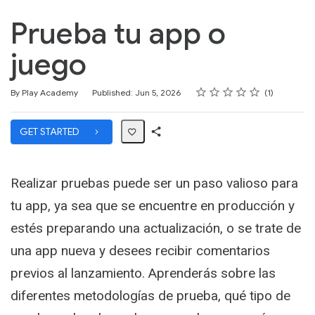
Prueba tu app o
juego
Rating
1 star
2 stars
3 stars
4 stars
5 stars
Average rating: 5.0
1 review
By Play Academy
Published: Jun 5, 2026
1
GET STARTED
Share
Path
Realizar pruebas puede ser un paso valioso para
tu app, ya sea que se encuentre en producción y
estés preparando una actualización, o se trate de
una app nueva y desees recibir comentarios
previos al lanzamiento. Aprenderás sobre las
diferentes metodologías de prueba, qué tipo de