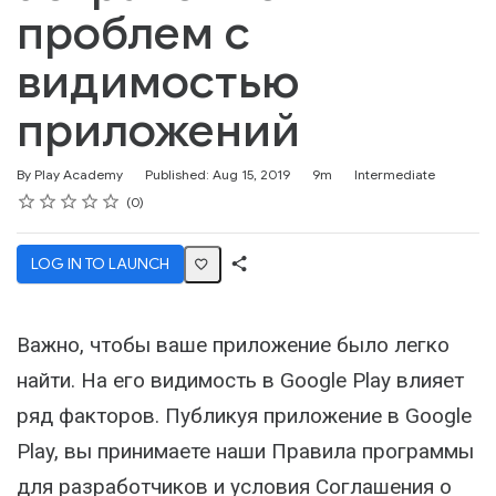
проблем с
видимостью
приложений
Duration
Difficulty
By Play Academy
Published: Aug 15, 2019
9m
Intermediate
Rating
1 star
2 stars
3 stars
4 stars
5 stars
Average rating: 0
No reviews
0
LOG IN TO LAUNCH
Share
Activity
Важно, чтобы ваше приложение было легко
найти. На его видимость в Google Play влияет
ряд факторов. Публикуя приложение в Google
Play, вы принимаете наши Правила программы
для разработчиков и условия Соглашения о