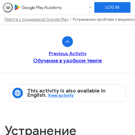
LOG IN
SEARCH
Работа с поддержкой Google Play
Устранение проблем с видимо
Path
Outline
Previous Activity
Обучение в удобном темпе
This activity is also available in
English.
View activity
Устранение