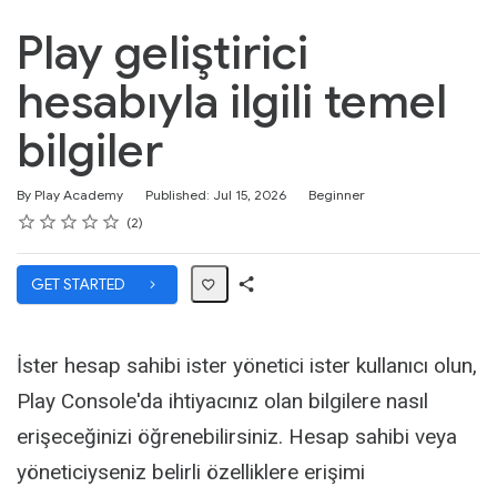
Play geliştirici
hesabıyla ilgili temel
bilgiler
Difficulty
By Play Academy
Published: Jul 15, 2026
Beginner
Rating
1 star
2 stars
3 stars
4 stars
5 stars
Average rating: 0
2 reviews
2
GET STARTED
Share
Path
İster hesap sahibi ister yönetici ister kullanıcı olun,
Play Console'da ihtiyacınız olan bilgilere nasıl
erişeceğinizi öğrenebilirsiniz. Hesap sahibi veya
yöneticiyseniz belirli özelliklere erişimi