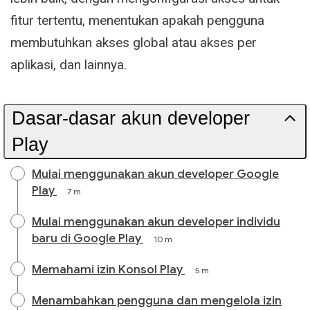
fitur tertentu, menentukan apakah pengguna
membutuhkan akses global atau akses per
aplikasi, dan lainnya.
Dasar-dasar akun developer
Play
Mulai menggunakan akun developer Google
Play
7 m
Mulai menggunakan akun developer individu
baru di Google Play
10 m
Memahami izin Konsol Play
5 m
Menambahkan pengguna dan mengelola izin