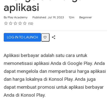
aplikasi
Duration
Difficulty
By Play Academy
Published: Jul 19, 2023
12m
Beginner
Rating
1 star
2 stars
3 stars
4 stars
5 stars
Average rating: 4.8
12 reviews
12
LOG IN TO LAUNCH
Share
Activity
Aplikasi berbayar adalah satu cara untuk
memonetisasi aplikasi Anda di Google Play. Anda
dapat mengelola dan memperbarui harga aplikasi
dan harga lokalnya di Konsol Play. Anda juga
dapat membuat promosi untuk aplikasi berbayar
Anda di Konsol Play.