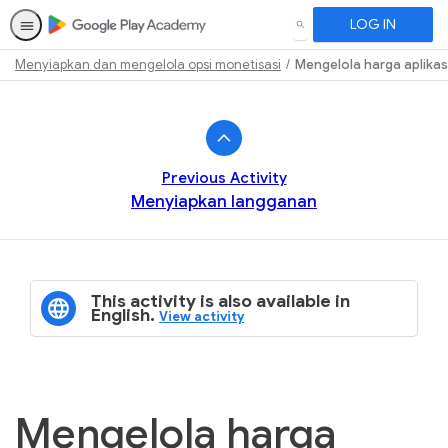
LOG IN
SEARCH
Menyiapkan dan mengelola opsi monetisasi
Mengelola harga aplikas
Path
Outline
Previous Activity
Menyiapkan langganan
This activity is also available in
English.
View activity
Mengelola harga