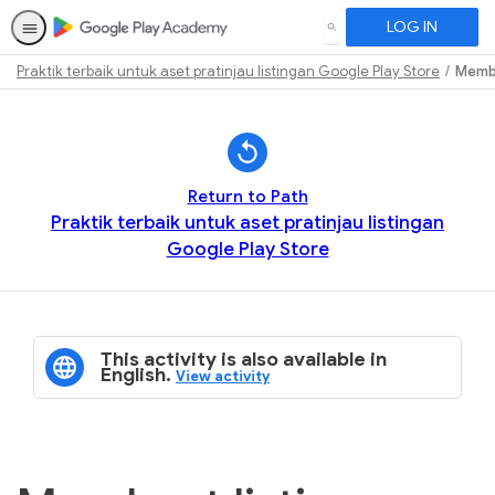
LOG IN
SEARCH
Praktik terbaik untuk aset pratinjau listingan Google Play Store
Membu
Path
Outline
Return to Path
Praktik terbaik untuk aset pratinjau listingan
Google Play Store
This activity is also available in
English.
View activity