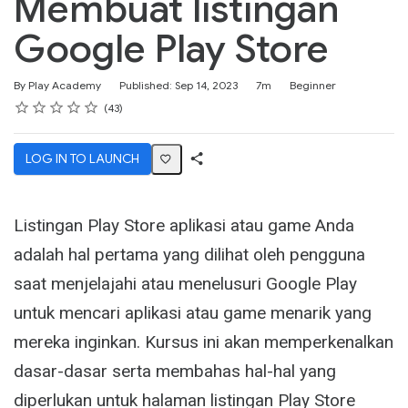
Membuat listingan
Google Play Store
Duration
Difficulty
By Play Academy
Published: Sep 14, 2023
7m
Beginner
Rating
1 star
2 stars
3 stars
4 stars
5 stars
Average rating: 4.8
43 reviews
43
LOG IN TO LAUNCH
Share
Activity
Listingan Play Store aplikasi atau game Anda
adalah hal pertama yang dilihat oleh pengguna
saat menjelajahi atau menelusuri Google Play
untuk mencari aplikasi atau game menarik yang
mereka inginkan. Kursus ini akan memperkenalkan
dasar-dasar serta membahas hal-hal yang
diperlukan untuk halaman listingan Play Store