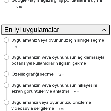
Google Play mağaza girişi politikalarına uyma
10 m
En iyi uygulamalar
Uygulamanız veya oyununuz için simge seçme
6 m
Uygulamanızın veya oyununuzun açıklamasıyla
potansiyel kullanıcıların ilgisini çekme
Özellik grafiği seçme
12 m
Uygulamanızın veya oyununuzun hikayesini
ekran görüntüleriyle anlatma
9 m
Uygulamanızı veya oyununuzu önizleme
videosuyla sergileme
6 m