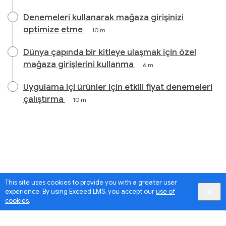
Denemeleri kullanarak mağaza girişinizi
optimize etme
10 m
Dünya çapında bir kitleye ulaşmak için özel
mağaza girişlerini kullanma
6 m
Uygulama içi ürünler için etkili fiyat denemeleri
çalıştırma
10 m
This site uses cookies to provide you with a greater user
experience. By using Exceed LMS, you accept our
use of
cookies
.