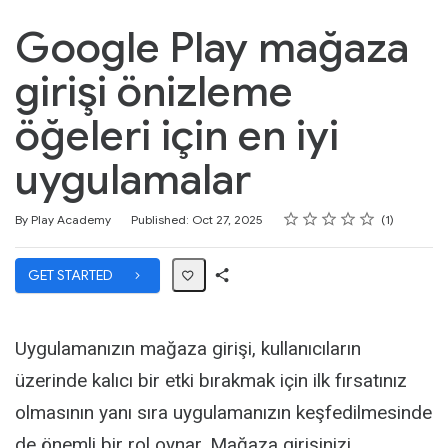
Google Play mağaza
girişi önizleme
öğeleri için en iyi
uygulamalar
Rating
1 star
2 stars
3 stars
4 stars
5 stars
Average rating: 0
1 review
By Play Academy
Published: Oct 27, 2025
1
GET STARTED
Share
Path
Uygulamanızın mağaza girişi, kullanıcıların
üzerinde kalıcı bir etki bırakmak için ilk fırsatınız
olmasının yanı sıra uygulamanızın keşfedilmesinde
de önemli bir rol oynar. Mağaza girişinizi