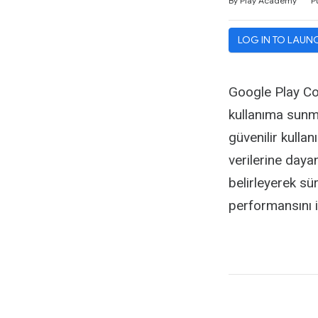
By Play Academy
P
LOG IN TO LAUN
Google Play Co
kullanıma sunma
güvenilir kullan
verilerine daya
belirleyerek sü
performansını iz