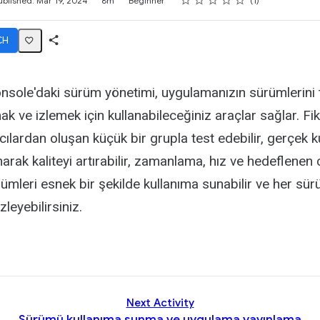
ublished: Mar 19, 2024
8m
Beginner
1
CH
Share
Activity
nsole'daki sürüm yönetimi, uygulamanızın sürümlerini 
k ve izlemek için kullanabileceğiniz araçlar sağlar. Fiki
ıcılardan oluşan küçük bir grupla test edebilir, gerçek ku
narak kaliteyi artırabilir, zamanlama, hız ve hedeflenen 
rümleri esnek bir şekilde kullanıma sunabilir ve her sü
leyebilirsiniz.
Next Activity
Sürümü kullanıma sunma ve uygulama yayınlama