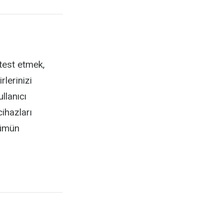
test etmek,
rlerinizi
llanıcı
cihazları
rümün