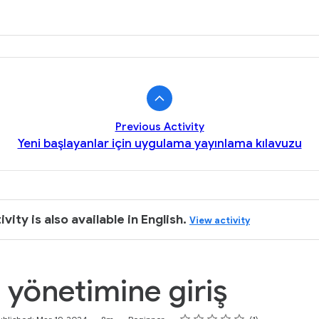
k
Previous Activity
Yeni başlayanlar için uygulama yayınlama kılavuzu
ivity is also available in English.
View activity
yönetimine giriş
Rating
1 star
2 stars
3 stars
4 stars
5 stars