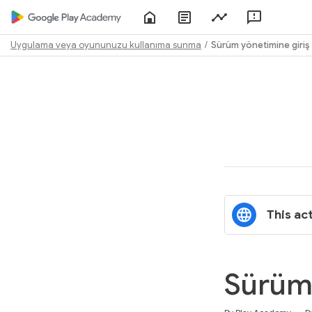
Home
About
Play
Feedbac
Play
Console
Academy
Uygulama veya oyununuzu kullanıma sunma
Sürüm yönetimine giriş
Path
Outline
This act
Sürüm 
Duration
Difficulty
Average rating: 5.0
1 review