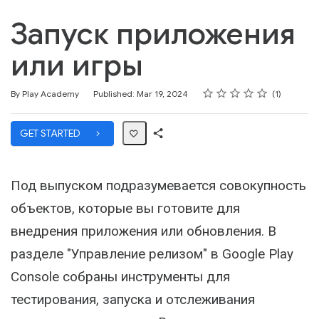
Запуск приложения
или игры
Rating
1 star
2 stars
3 stars
4 stars
5 stars
Average rating: 0
1 review
By Play Academy
Published: Mar 19, 2024
1
GET STARTED
Share
Path
Под выпуском подразумевается совокупность
объектов, которые вы готовите для
внедрения приложения или обновления. В
разделе "Управление релизом" в Google Play
Console собраны инструменты для
тестирования, запуска и отслеживания