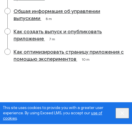
Общая информация об управлении
выпусками
8 m
Как создать выпуск и опубликовать
приложение
7 m
Как оптимизировать страницу приложения с
помощью экспериментов
10 m
This site uses cookies to provide you with a greater user
experience. By using Exceed LMS, you accept our
use of
cookies
.