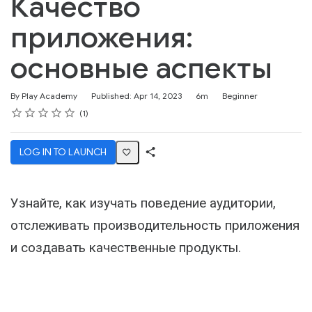
Качество
приложения:
основные аспекты
Duration
Difficulty
By Play Academy
Published: Apr 14, 2023
6m
Beginner
Rating
1 star
2 stars
3 stars
4 stars
5 stars
Average rating: 5.0
1 review
1
LOG IN TO LAUNCH
Share
Activity
Узнайте, как изучать поведение аудитории,
отслеживать производительность приложения
и создавать качественные продукты.