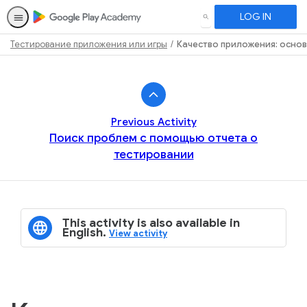
LOG IN
SEARCH
Тестирование приложения или игры
Качество приложения: осно
Path
Outline
Previous Activity
Поиск проблем с помощью отчета о
тестировании
This activity is also available in
English.
View activity