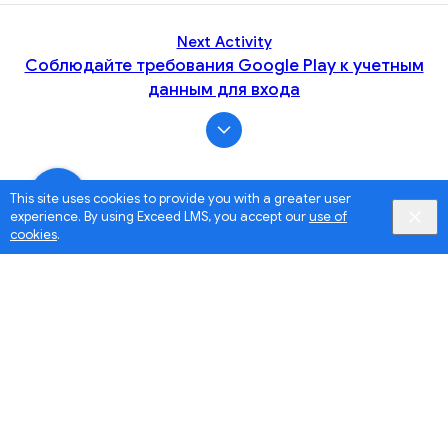
Next Activity
Соблюдайте требования Google Play к учетным
данным для входа
This site uses cookies to provide you with a greater user
experience. By using Exceed LMS, you accept our
use of
cookies
.