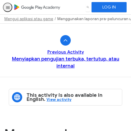
LOG IN
SEARCH
Menguji aplikasi atau game
Menggunakan laporan pra-peluncuran u
Path
Outline
Previous Activity
Menyiapkan pengujian terbuka, tertutup, atau
internal
This activity is also available in
English.
View activity