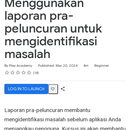
Menggunakan
laporan pra-
peluncuran untuk
mengidentifikasi
masalah
Duration
Difficulty
By Play Academy
Published: Mar 20, 2024
4m
Beginner
Rating
1 star
2 stars
3 stars
4 stars
5 stars
Average rating: 4.6
14 reviews
14
LOG IN TO LAUNCH
Share
Activity
Laporan pra-peluncuran membantu
mengidentifikasi masalah sebelum aplikasi Anda
menjangkau pengguna. Kursus ini akan membantu