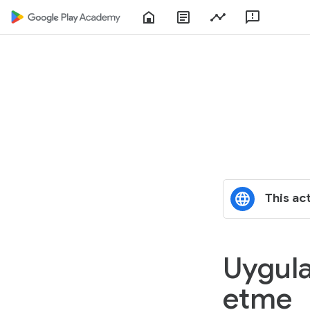
Home
About
Play
Feedbac
Play
Console
Academy
This act
Uygul
etme