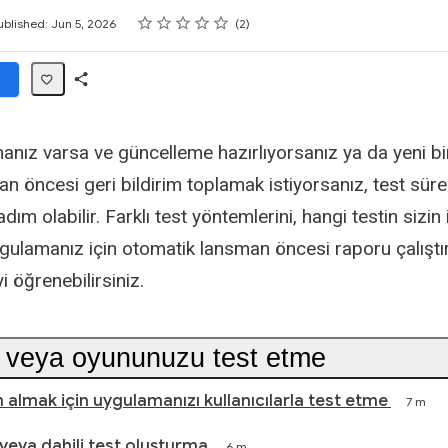
Rating
1 star
2 stars
3 stars
4 stars
5 stars
ublished: Jun 5, 2026
2
Share
Path
anız varsa ve güncelleme hazırlıyorsanız ya da yeni b
n öncesi geri bildirim toplamak istiyorsanız, test sür
 adım olabilir. Farklı test yöntemlerini, hangi testin sizin
gulamanız için otomatik lansman öncesi raporu çalıştı
 öğrenebilirsiniz.
veya oyununuzu test etme
m almak için uygulamanızı kullanıcılarla test etme
7 m
 veya dahili test oluşturma
6 m