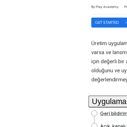
Average rating: 0
2 reviews
By Play Academy
P
GET STARTED
Üretim uygulam
varsa ve lansma
için değerli bir
olduğunu ve uy
değerlendirmeyi
Uygulama 
Geri bildiri
Açık, kapalı