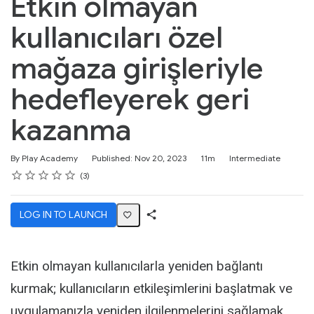
Etkin olmayan
kullanıcıları özel
mağaza girişleriyle
hedefleyerek geri
kazanma
Duration
Difficulty
By Play Academy
Published: Nov 20, 2023
11m
Intermediate
Rating
1 star
2 stars
3 stars
4 stars
5 stars
Average rating: 4.7
3 reviews
3
LOG IN TO LAUNCH
Share
Activity
Etkin olmayan kullanıcılarla yeniden bağlantı
kurmak; kullanıcıların etkileşimlerini başlatmak ve
uygulamanızla yeniden ilgilenmelerini sağlamak