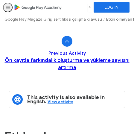
LOG IN
SEARCH
Google Play Mağaza Girişi sertifikası çalışma kılavuzu
Etkin olmayan k
Path
Outline
Previous Activity
Ön kayıtla farkındalık oluşturma ve yükleme sayısını
artırma
This activity is also available in
English.
View activity