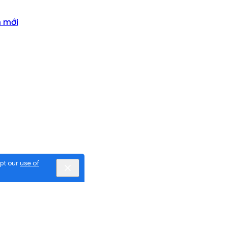
n mới
ept our
use of