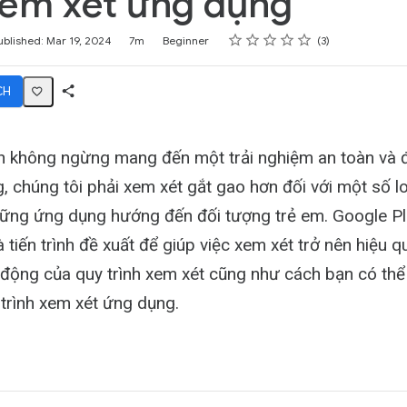
xem xét ứng dụng
Rating
1 star
2 stars
3 stars
4 stars
5 stars
ublished: Mar 19, 2024
7m
Beginner
3
CH
Share
Activity
 không ngừng mang đến một trải nghiệm an toàn và đ
, chúng tôi phải xem xét gắt gao hơn đối với một số l
ng ứng dụng hướng đến đối tượng trẻ em. Google Pla
à tiến trình đề xuất để giúp việc xem xét trở nên hiệu 
 động của quy trình xem xét cũng như cách bạn có thể
 trình xem xét ứng dụng.