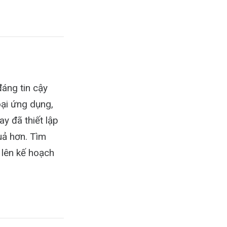
áng tin cậy
oại ứng dụng,
y đã thiết lập
quả hơn. Tìm
 lên kế hoạch