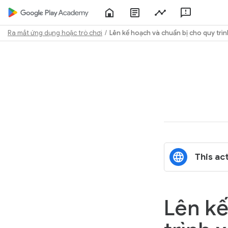
Home
About
Play
Feedbac
Play
Console
Academy
Ra mắt ứng dụng hoặc trò chơi
Lên kế hoạch và chuẩn bị cho quy trì
Path
Outline
This act
Lên kế