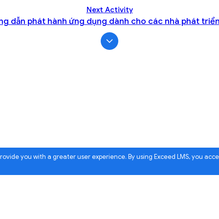
Next Activity
g dẫn phát hành ứng dụng dành cho các nhà phát triể
 provide you with a greater user experience. By using Exceed LMS, you acc