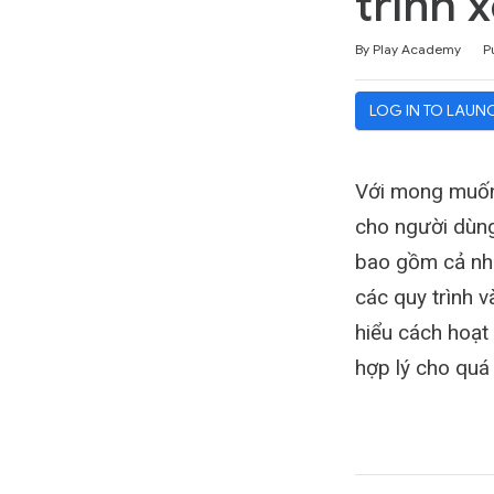
trình 
Duration
Difficulty
Average rating: 5.0
3 reviews
By Play Academy
P
LOG IN TO LAUN
Với mong muốn
cho người dùng
bao gồm cả nhữ
các quy trình v
hiểu cách hoạt
hợp lý cho quá