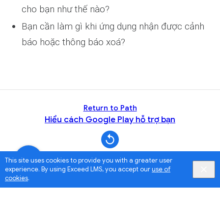
cho bạn như thế nào?
Bạn cần làm gì khi ứng dụng nhận được cảnh
báo hoặc thông báo xoá?
Return to Path
Hiểu cách Google Play hỗ trợ bạn
This site uses cookies to provide you with a greater user
experience. By using Exceed LMS, you accept our
use of
cookies
.