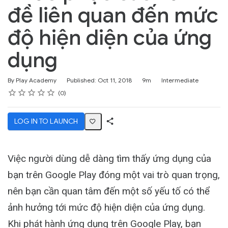
đề liên quan đến mức
độ hiện diện của ứng
dụng
Duration
Difficulty
By Play Academy
Published: Oct 11, 2018
9m
Intermediate
Rating
1 star
2 stars
3 stars
4 stars
5 stars
Average rating: 4.2
No reviews
0
LOG IN TO LAUNCH
Share
Activity
Việc người dùng dễ dàng tìm thấy ứng dụng của
bạn trên Google Play đóng một vai trò quan trọng,
nên bạn cần quan tâm đến một số yếu tố có thể
ảnh hưởng tới mức độ hiện diện của ứng dụng.
Khi phát hành ứng dụng trên Google Play, bạn