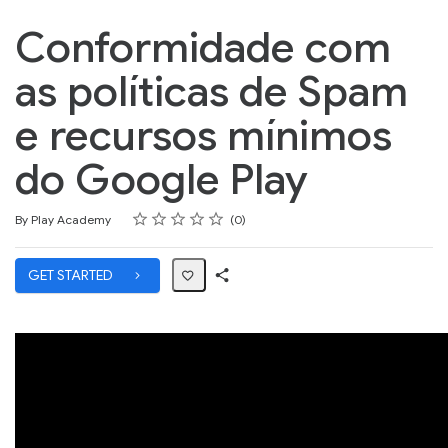
Conformidade com
as políticas de Spam
e recursos mínimos
do Google Play
Rating
1 star
2 stars
3 stars
4 stars
5 stars
Average rating: 0
No reviews
By Play Academy
0
GET STARTED
Share
Path