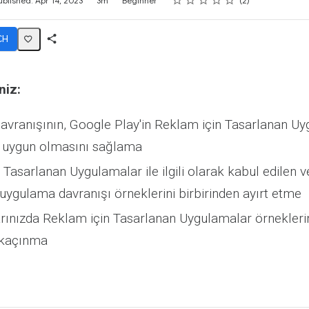
ublished: Apr 14, 2023
3m
Beginner
2
CH
Share
Activity
niz:
vranışının, Google Play'in Reklam için Tasarlanan U
a uygun olmasını sağlama
Tasarlanan Uygulamalar ile ilgili olarak kabul edilen ve
uygulama davranışı örneklerini birbirinden ayırt etme
ınızda Reklam için Tasarlanan Uygulamalar örnekleri
 kaçınma