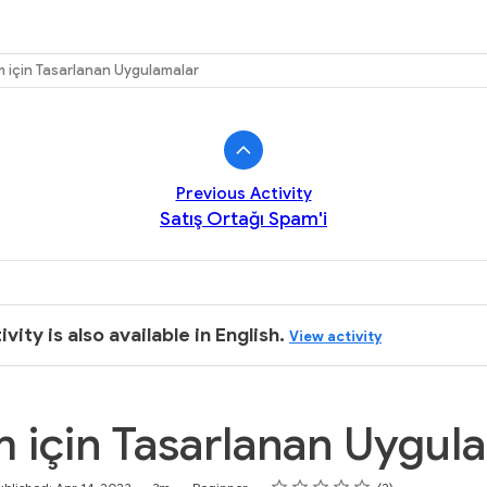
k
 için Tasarlanan Uygulamalar
Previous Activity
Satış Ortağı Spam'i
ivity is also available in English.
View activity
 için Tasarlanan Uygul
Rating
1 star
2 stars
3 stars
4 stars
5 stars