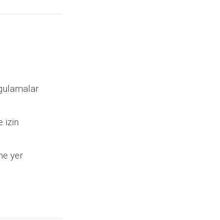
ygulamalar
 izin
ne yer