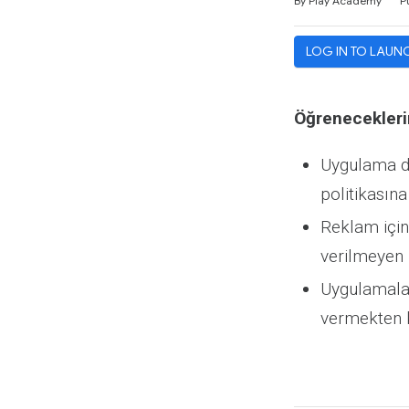
By Play Academy
P
LOG IN TO LAUN
Öğrenecekleri
Uygulama da
politikasın
Reklam için 
verilmeyen 
Uygulamalar
vermekten