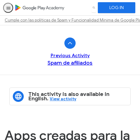
LOG IN
SEARCH
Cumple con las políticas de Spam y Funcionalidad Mínima de Google Pl
Path
Outline
Previous Activity
Spam de afiliados
This activity is also available in
English.
View activity
Apps creadas para la