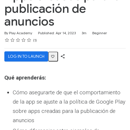
publicación de
anuncios
Duration
Difficulty
By Play Academy
Published: Apr 14, 2023
3m
Beginner
Rating
1 star
2 stars
3 stars
4 stars
5 stars
Average rating: 4.0
1 review
1
LOG IN TO LAUNCH
Share
Activity
Qué aprenderás:
Cómo asegurarte de que el comportamiento
de la app se ajuste a la política de Google Play
sobre apps creadas para la publicación de
anuncios