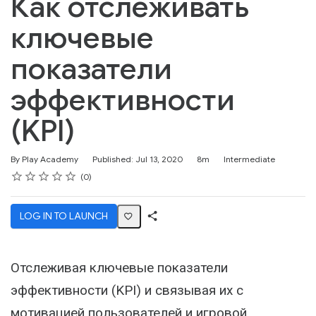
Как отслеживать
ключевые
показатели
эффективности
(KPI)
Duration
Difficulty
By Play Academy
Published: Jul 13, 2020
8m
Intermediate
Rating
1 star
2 stars
3 stars
4 stars
5 stars
Average rating: 4.8
No reviews
0
LOG IN TO LAUNCH
Share
Activity
Отслеживая ключевые показатели
эффективности (KPI) и связывая их с
мотивацией пользователей и игровой