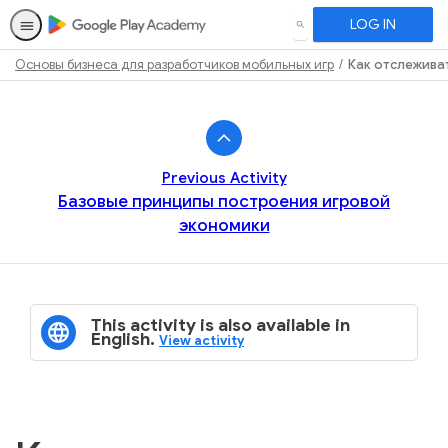
LOG IN
SEARCH
Основы бизнеса для разработчиков мобильных игр
Как отслежива
Path
Outline
Previous Activity
Базовые принципы построения игровой
экономики
This activity is also available in
English.
View activity