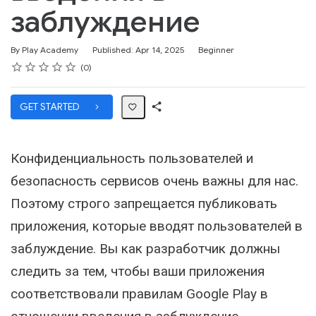
заблуждение
Difficulty
By Play Academy
Published: Apr 14, 2025
Beginner
Rating
1 star
2 stars
3 stars
4 stars
5 stars
Average rating: 0
No reviews
0
GET STARTED
Share
Path
Конфиденциальность пользователей и
безопасность сервисов очень важны для нас.
Поэтому строго запрещается публиковать
приложения, которые вводят пользователей в
заблуждение. Вы как разработчик должны
следить за тем, чтобы ваши приложения
соответствовали правилам Google Play в